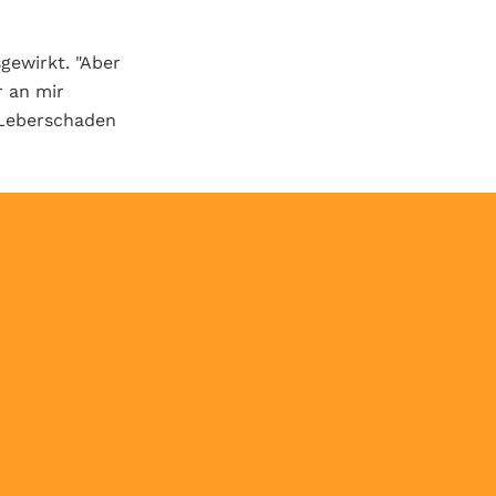
gewirkt. "Aber
r an mir
n Leberschaden