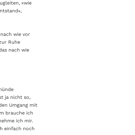
ugleiten, «wie
ntstand»,
 nach wie vor
zur Ruhe
das nach wie
rmünde
 ja nicht so,
e den Umgang mit
um brauche ich
nehme ich mir.
ch einfach noch