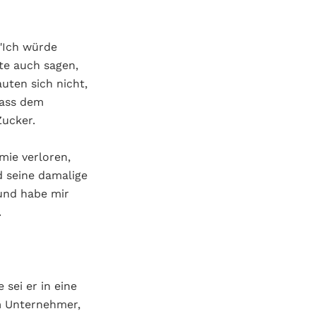
"Ich würde
nte auch sagen,
uten sich nicht,
dass dem
Zucker.
ie verloren,
d seine damalige
 und habe mir
.
 sei er in eine
m Unternehmer,