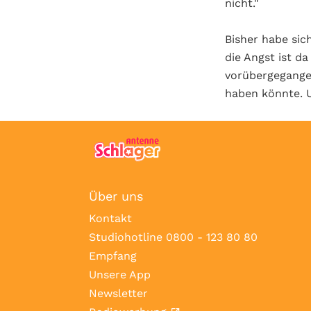
nicht."
Bisher habe sic
die Angst ist da
vorübergegangen
haben könnte. U
Über uns
Kontakt
Studiohotline 0800 - 123 80 80
Empfang
Unsere App
Newsletter