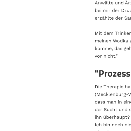
Anwälte und Ärz
bei mir der Dru
erzählte der Sä
Mit dem Trinken
meinen Wodka a
komme, das gehö
vor nicht."
"Prozesse
Die Therapie ha
(Mecklenburg-Vo
dass man in ein
der Sucht und s
ihn überhaupt? 
Ich bin noch ni