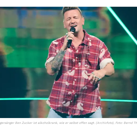
gersänger Ben Zucker ist alkoholkrank, wie er selbst offen sagt. (Archivfoto), Foto: Bernd T